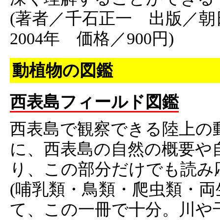
(著者／千石正一 出版／朝
2004年 価格／900円)
動植物の図鑑
西表島フィールド図鑑
西表島で観察できる陸上の
に、西表島の自然の概要や
り、この部分だけでも読み
(哺乳類・鳥類・爬虫類・両
て、この一冊で十分。川や