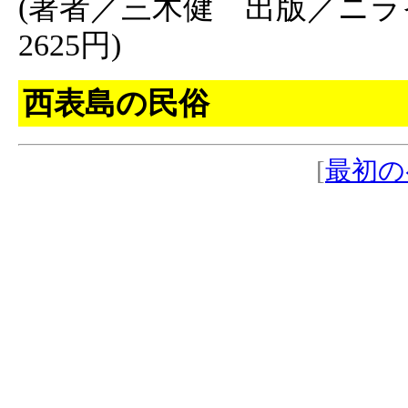
(著者／三木健 出版／ニラ
2625円)
西表島の民俗
[
最初の