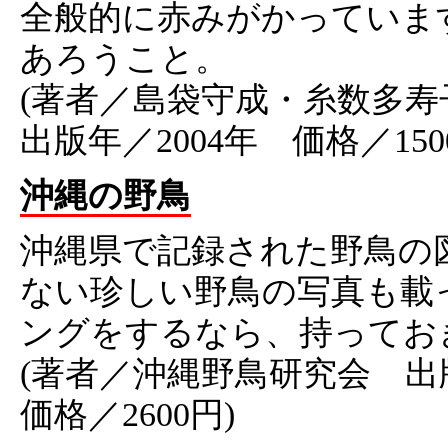
全般的に赤みがかっていま
あろうこと。
(著者／島袋守成・糸数多
出版年／2004年 価格／150
沖縄の野鳥
沖縄県で記録された野鳥の
ない珍しい野鳥の写真も載
ングをするなら、持ってお
(著者／沖縄野鳥研究会 出
価格／2600円)